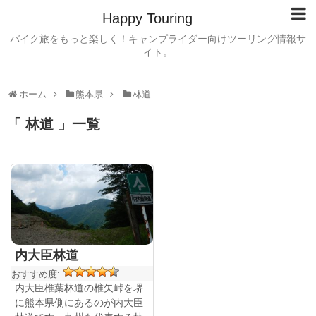
Happy Touring
バイク旅をもっと楽しく！キャンプライダー向けツーリング情報サ
イト。
ホーム
熊本県
林道
「 林道 」一覧
内大臣林道
おすすめ度:
内大臣椎葉林道の椎矢峠を堺
に熊本県側にあるのが内大臣