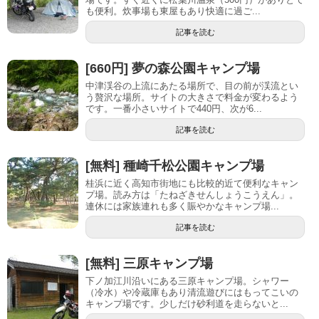
も便利。炊事場も東屋もあり快適に過ご...
記事を読む
[660円] 夢の森公園キャンプ場
中津渓谷の上流にあたる場所で、目の前が渓流とい
う贅沢な場所。サイトの大きさで料金が変わるよう
です。一番小さいサイトで440円、次が6...
記事を読む
[無料] 種崎千松公園キャンプ場
桂浜に近く高知市街地にも比較的近て便利なキャン
プ場。読み方は「たねざきせんしょうこうえん」。
連休には家族連れも多く賑やかなキャンプ場...
記事を読む
[無料] 三原キャンプ場
下ノ加江川沿いにある三原キャンプ場。シャワー
（冷水）や冷蔵庫もあり清流遊びにはもってこいの
キャンプ場です。少しだけ砂利道を走らないと...