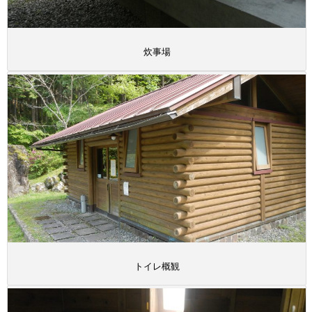
炊事場
トイレ概観