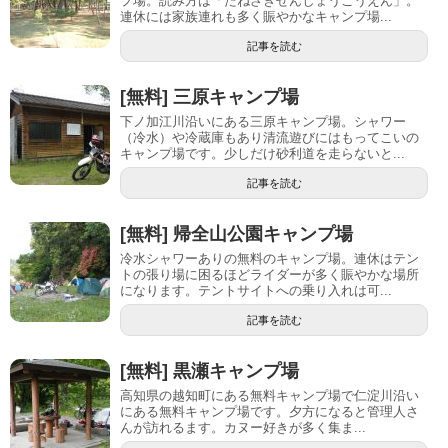
プ場。読み方は「たねざきせんしょうこうえん」。
連休には家族連れも多く賑やかなキャンプ場...
記事を読む
[無料] 三原キャンプ場
下ノ加江川沿いにある三原キャンプ場。シャワー
（冷水）や冷蔵庫もあり清流遊びにはもってこいの
キャンプ場です。少しだけ砂利道を走らないと...
記事を読む
[無料] 帰全山公園キャンプ場
冷水シャワーありの無料のキャンプ場。連休はテン
トの張り場に困るほどライダーが多く賑やかな場所
になります。テントサイトへの乗り入れは可...
記事を読む
[無料] 黒瀬キャンプ場
高知県の越知町にある無料キャンプ場で仁淀川沿い
にある無料キャンプ場です。夕方になると管理人さ
んが訪れるます。カヌー好きが多く集ま...