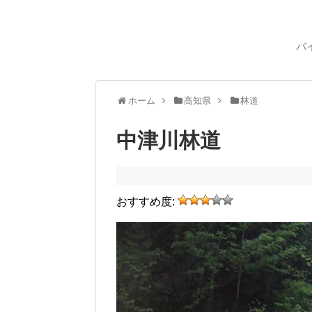
バ
ホーム
高知県
林道
中津川林道
おすすめ度: