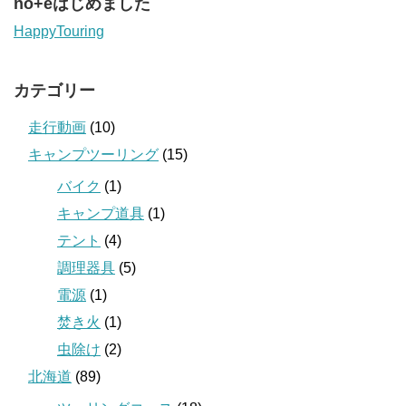
no+eはじめました
HappyTouring
カテゴリー
走行動画
(10)
キャンプツーリング
(15)
バイク
(1)
キャンプ道具
(1)
テント
(4)
調理器具
(5)
電源
(1)
焚き火
(1)
虫除け
(2)
北海道
(89)