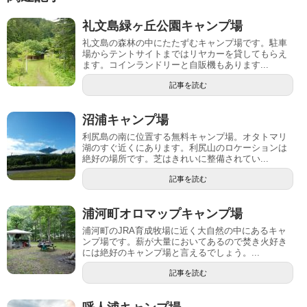
礼文島緑ヶ丘公園キャンプ場
礼文島の森林の中にたたずむキャンプ場です。駐車
場からテントサイトまではリヤカーを貸してもらえ
ます。コインランドリーと自販機もあります...
記事を読む
沼浦キャンプ場
利尻島の南に位置する無料キャンプ場。オタトマリ
湖のすぐ近くにあります。利尻山のロケーションは
絶好の場所です。芝はきれいに整備されてい...
記事を読む
浦河町オロマップキャンプ場
浦河町のJRA育成牧場に近く大自然の中にあるキャ
ンプ場です。薪が大量においてあるので焚き火好き
には絶好のキャンプ場と言えるでしょう。...
記事を読む