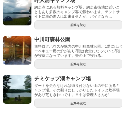
呼人浦キャンプ場
網走湖にある無料キャンプ場。網走市街地に近いこ
ともあり多数のキャンプ客で賑わいます。テントサ
イトに車の進入は出来ませんが、バイクなら...
記事を読む
中川町森林公園
無料ログハウスが魅力の中川町森林公園。1階にはバ
ーベキュー用の炉があり2階は食堂になっていて3階
が寝室になっています。畳の上で寝れる...
記事を読む
チミケップ湖キャンプ場
ダートを走らなければ辿り付けない山の中にあるキ
ャンプ場。その割りにしっかりしたトイレと炊事場
があり芝もきれいです。日中は管理人さんが...
記事を読む