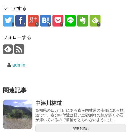
シェアする
0
0
フォローする
admin
関連記事
中津川林道
高知県の四万十町にある森ヶ内林道の南側にある林
道です。春分峠付近は軽い土砂崩れの跡が多く小石
が浮いているので前輪がとられないように注...
記事を読む