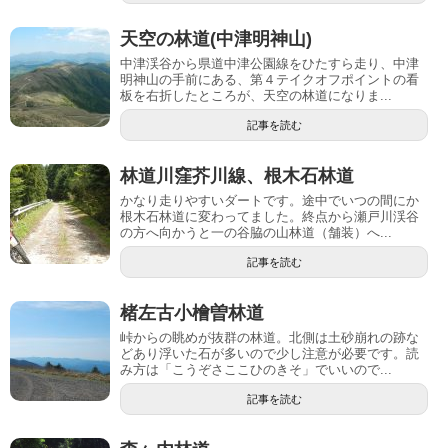
天空の林道(中津明神山)
中津渓谷から県道中津公園線をひたすら走り、中津
明神山の手前にある、第４テイクオフポイントの看
板を右折したところが、天空の林道になりま...
記事を読む
林道川窪芥川線、根木石林道
かなり走りやすいダートです。途中でいつの間にか
根木石林道に変わってました。終点から瀬戸川渓谷
の方へ向かうと一の谷脇の山林道（舗装）へ...
記事を読む
楮左古小檜曽林道
峠からの眺めが抜群の林道。北側は土砂崩れの跡な
どあり浮いた石が多いので少し注意が必要です。読
み方は「こうぞさここひのきそ」でいいので...
記事を読む