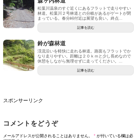
森ヶ内林道
松葉川温泉のすぐ近くにあるフラットで走りやすい
林道。松葉川２号林道との分岐があるがゲートが閉
まっている。春分峠付近は展望も良い。終点...
記事を読む
鈴が森林道
渓流沿いを軽快に走れる林道。路面もフラットでか
なり走りやすい。距離は２０ｋｍと少し長めなので
休憩をしながら無理せずに走ってください。...
記事を読む
スポンサーリンク
コメントをどうぞ
メールアドレスが公開されることはありません。
*
が付いている欄は必